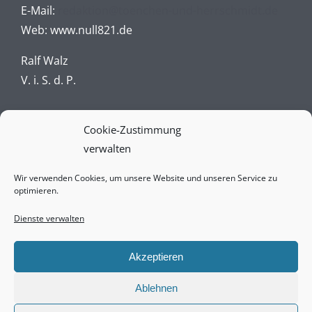
E-Mail:
redaktion@toenchen-und-herrschmidt.de
Web:
www.null821.de
Ralf Walz
V. i. S. d. P.
Impressum
Cookie-Zustimmung
verwalten
Datenschutz
Wir verwenden Cookies, um unsere Website und unseren Service zu
AGBs
optimieren.
Vertrag widerrufen online
Dienste verwalten
Widerrufsbelehrung
Akzeptieren
Ablehnen