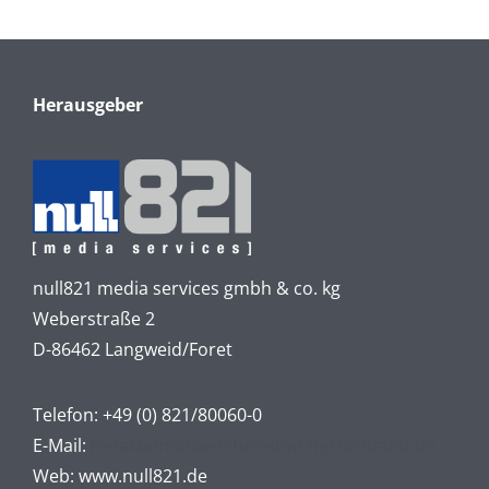
Herausgeber
null821 media services gmbh & co. kg
Weberstraße 2
D-86462 Langweid/Foret
Telefon:
+49 (0) 821/80060-0
E-Mail:
redaktion@toenchen-und-herrschmidt.de
Web:
www.null821.de