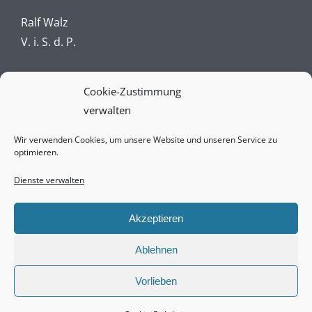
Ralf Walz
V. i. S. d. P.
Impressum
Cookie-Zustimmung
verwalten
Datenschutz
Wir verwenden Cookies, um unsere Website und unseren Service zu
AGBs
optimieren.
Vertrag widerrufen online
Dienste verwalten
Widerrufsbelehrung
Akzeptieren
Ablehnen
Copyright © 2021-2025 null821 media services
Vorlieben
gmbh & co. kg