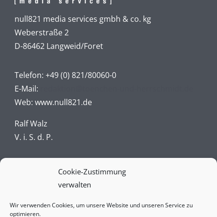
null821 media services gmbh & co. kg
Weberstraße 2
D-86462 Langweid/Foret
Telefon:
+49 (0) 821/80060-0
E-Mail:
redaktion@toenchen-und-herrschmidt.de
Web:
www.null821.de
Ralf Walz
V. i. S. d. P.
Impressum
Cookie-Zustimmung
verwalten
Datenschutz
Wir verwenden Cookies, um unsere Website und unseren Service zu
AGBs
optimieren.