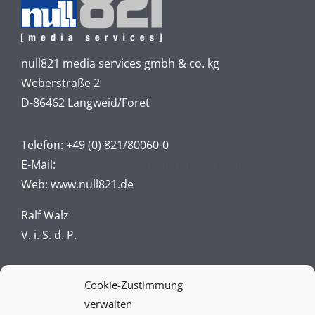
null821 media services gmbh & co. kg
Weberstraße 2
D-86462 Langweid/Foret
Telefon:
+49 (0) 821/80060-0
E-Mail:
redaktion@toenchen-und-herrschmidt.de
Web:
www.null821.de
Ralf Walz
V. i. S. d. P.
Impressum
Cookie-Zustimmung
verwalten
Datenschutz