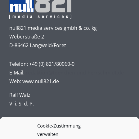
null821 media services gmbh & co. kg
Weberstraße 2
D-86462 Langweid/Foret
Telefon:
+49 (0) 821/80060-0
E-Mail:
redaktion@toenchen-und-herrschmidt.de
Web:
www.null821.de
Ralf Walz
V. i. S. d. P.
Impressum
Cookie-Zustimmung
verwalten
Datenschutz