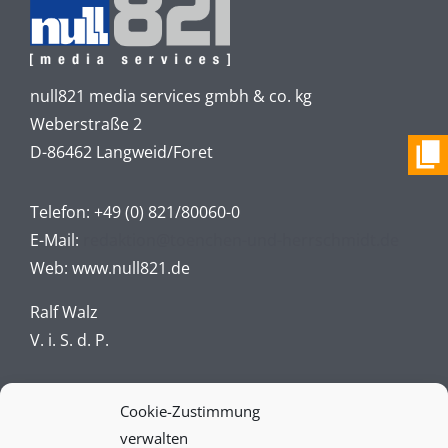
null821 media services gmbh & co. kg
Weberstraße 2
D-86462 Langweid/Foret
Telefon:
+49 (0) 821/80060-0
E-Mail:
redaktion@toenchen-und-herrschmidt.de
Web:
www.null821.de
Ralf Walz
V. i. S. d. P.
Impressum
Cookie-Zustimmung
verwalten
Datenschutz