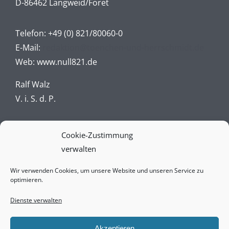
D-86462 Langweid/Foret
Telefon:
+49 (0) 821/80060-0
E-Mail:
redaktion@toenchen-und-herrschmidt.de
Web:
www.null821.de
Ralf Walz
V. i. S. d. P.
Impressum
Cookie-Zustimmung
verwalten
Datenschutz
Wir verwenden Cookies, um unsere Website und unseren Service zu
AGBs
optimieren.
Vertrag widerrufen online
Dienste verwalten
Widerrufsbelehrung
Akzeptieren