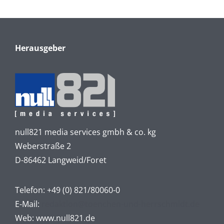
Herausgeber
null821 media services gmbh & co. kg
Weberstraße 2
D-86462 Langweid/Foret
Telefon:
+49 (0) 821/80060-0
E-Mail:
redaktion@toenchen-und-herrschmidt.de
Web:
www.null821.de