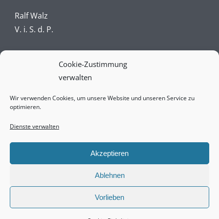
Ralf Walz
V. i. S. d. P.
Impressum
Cookie-Zustimmung
verwalten
Datenschutz
Wir verwenden Cookies, um unsere Website und unseren Service zu
AGBs
optimieren.
Vertrag widerrufen online
Dienste verwalten
Widerrufsbelehrung
Akzeptieren
Ablehnen
Copyright © 2021-2025 null821 media services
Vorlieben
gmbh & co. kg